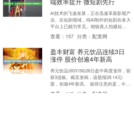
端效率提升 微短剧先行
AI技术的飞速发展，正在迅速革新影视产
业。在短剧领域，纯AI制作的短剧在各大
平台上已颇为常见。相较真人拍摄短
剧，AI短剧制作成本低、效率更高。证券
查看：
157
分类：
配查网
时报记者梳理发....
盈丰财富 养元饮品连续3日
涨停 股价创逾4年新高
养元饮品(603156)26日盘中再度涨停，斩
获3连板。截至发稿，该股报28.14元/
股，创逾4年新高。 值得注意的是，今年
4月26日，养元饮品曾公告，公司控制....
查看：
143
分类：
配查网
富配平台 美股存储概念股
盘初集体上涨 西部数据涨
超4%