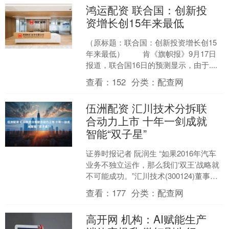
鸿运配资 联合国：创新投
资增长创15年来最低
（原标题：联合国：创新投资增长创15
年来最低） 肯《旗帜报》9月17日
报道，联合国16日的预测显示，由于....
查看：
152
分类：
配查网
伍洲配资 汇川技术分拆联
合动力上市 十年一剑成就
智能“双子星”
证券时报记者 阮润生 “如果2016年汽车
业务不独立运作，那么我们‘双王’战略就
不可能成功。”汇川技术(300124)董事长
朱兴明面对证券时报记者，一语道出子
查看：
177
分类：
配查网
公....
高开网 机构：AI赋能生产