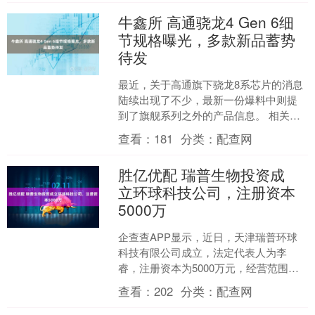
牛鑫所 高通骁龙4 Gen 6细
节规格曝光，多款新品蓄势
待发
最近，关于高通旗下骁龙8系芯片的消息
陆续出现了不少，最新一份爆料中则提
到了旗舰系列之外的产品信息。 相关消
息中显示，SM4875即骁龙 4 Gen 6 芯片
查看：
181
分类：
配查网
将采....
胜亿优配 瑞普生物投资成
立环球科技公司，注册资本
5000万
企查查APP显示，近日，天津瑞普环球
科技有限公司成立，法定代表人为李
睿，注册资本为5000万元，经营范围包
含：供应链管理服务；企业管理咨询；
查看：
202
分类：
配查网
生物饲料研发；兽药经....