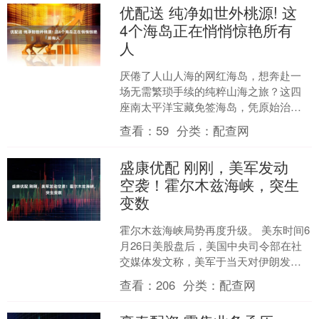
优配送 纯净如世外桃源! 这
4个海岛正在悄悄惊艳所有
人
厌倦了人山人海的网红海岛，想奔赴一
场无需繁琐手续的纯粹山海之旅？这四
座南太平洋宝藏免签海岛，凭原始治愈
的风光、小众静谧的氛围出圈，手持中
查看：
59
分类：
配查网
国护照即可说走就走。不用....
盛康优配 刚刚，美军发动
空袭！霍尔木兹海峡，突生
变数
霍尔木兹海峡局势再度升级。 美东时间6
月26日美股盘后，美国中央司令部在社
交媒体发文称，美军于当天对伊朗发动
打击，以回应前一天一艘途经霍尔木兹
查看：
206
分类：
配查网
海峡的商船遭袭事件....