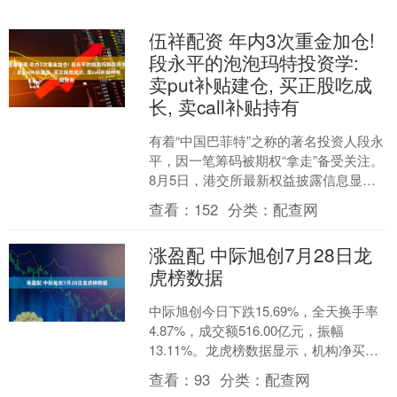
伍祥配资 年内3次重金加仓!
段永平的泡泡玛特投资学:
卖put补贴建仓, 买正股吃成
长, 卖call补贴持有
有着“中国巴菲特”之称的著名投资人段永
平，因一笔筹码被期权“拿走”备受关注。
8月5日，港交所最新权益披露信息显
示，段永平旗下HH”）于7月30日对泡泡
查看：
152
分类：
配查网
玛特（0....
涨盈配 中际旭创7月28日龙
虎榜数据
中际旭创今日下跌15.69%，全天换手率
4.87%，成交额516.00亿元，振幅
13.11%。龙虎榜数据显示，机构净买入
11.48亿元，深股通净买入10.28亿....
查看：
93
分类：
配查网