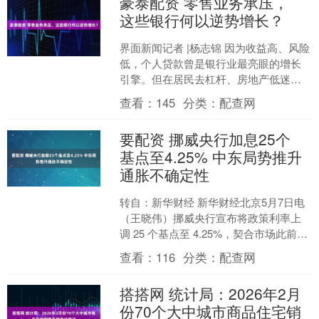
豪泰配资 零售业务承压，
这些银行何以逆势增长？
界面新闻记者 |杨志锦 因为收益高、风险
低，个人贷款曾是银行业最亮眼的增长
引擎。但在居民去杠杆、房地产低迷、
提前还贷潮多重压力下，商业银行零售
查看：
145
分类：
配查网
业务正经历最“冷”....
要配资 挪威央行加息25个
基点至4.25% 中东局势推升
通胀不确定性
转自：新华财经 新华财经北京5月7日电
（王晓伟）挪威央行宣布将政策利率上
调 25 个基点至 4.25%，契合市场此前政
策预期。挪威央行表示，挪威国内通胀
查看：
116
分类：
配查网
长期高....
搭搭网 统计局：2026年2月
份70个大中城市商品住宅销