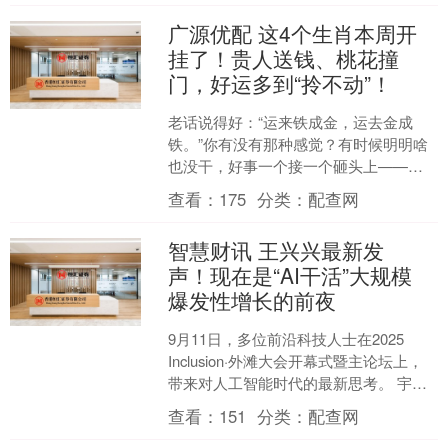
广源优配 这4个生肖本周开
挂了！贵人送钱、桃花撞
门，好运多到“拎不动”！
老话说得好：“运来铁成金，运去金成
铁。”你有没有那种感觉？有时候明明啥
也没干，好事一个接一个砸头上——老
板突然给你加薪，暗恋的人主动发消
查看：
175
分类：
配查网
息，连楼下彩票站都对你笑....
智慧财讯 王兴兴最新发
声！现在是“AI干活”大规模
爆发性增长的前夜
9月11日，多位前沿科技人士在2025
Inclusion·外滩大会开幕式暨主论坛上，
带来对人工智能时代的最新思考。 宇树
科技创始人兼CEO王兴兴认为，真正让
查看：
151
分类：
配查网
A....