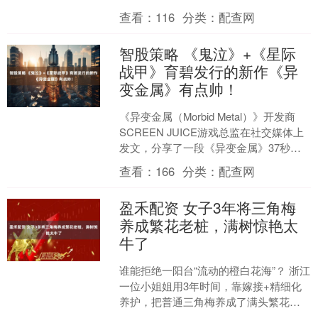
遇到过成衣肩线卡身、袖长不合或整体
查看：
116
分类：
配查网
版型臃肿的困扰。今天就为....
智股策略 《鬼泣》+《星际
战甲》育碧发行的新作《异
变金属》有点帅！
《异变金属（Morbid Metal）》开发商
SCREEN JUICE游戏总监在社交媒体上
发文，分享了一段《异变金属》37秒战
斗剪辑视频。他还在推文中表示，
查看：
166
分类：
配查网
《异....
盈禾配资 女子3年将三角梅
养成繁花老桩，满树惊艳太
牛了
谁能拒绝一阳台“流动的橙白花海”？ 浙江
一位小姐姐用3年时间，靠嫁接+精细化
养护，把普通三角梅养成了满头繁花
的“金心橙白”大花树，阳光洒下时，橙粉