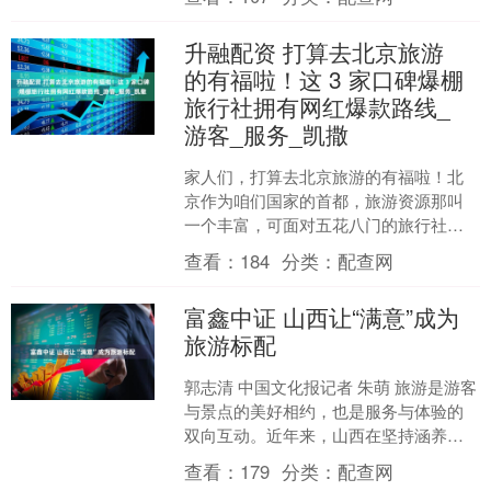
的封闭效果完美帮他补足....
升融配资 打算去北京旅游
的有福啦！这 3 家口碑爆棚
旅行社拥有网红爆款路线_
游客_服务_凯撒
家人们，打算去北京旅游的有福啦！北
京作为咱们国家的首都，旅游资源那叫
一个丰富，可面对五花八门的旅行社，
该怎么选呢？今天就给大家盘一盘北京
查看：
184
分类：
配查网
口碑超棒的 3 家旅行社....
富鑫中证 山西让“满意”成为
旅游标配
郭志清 中国文化报记者 朱萌 旅游是游客
与景点的美好相约，也是服务与体验的
双向互动。近年来，山西在坚持涵养生
态、完善形态、丰富业态的同时，围
查看：
179
分类：
配查网
绕“以人为本、以客为....