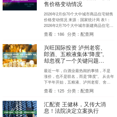
售价格变动情况
2026年2月份70个大中城市商品住宅销售
价格变动情况 来源：国家统计局 表1：
2026年2月70个大中城市新建商品住宅销
售价格指数 表2：2026年2月70个....
查看：
186
分类：
配查网
兴旺国际投资 泸州老窖、
郎酒、五粮液集体“降度”,
却忽视了一个关键问题…
最近一年，白酒业最热闹的事情，不是
涨价，也不是联名，而是“降度”。 从去年
下半年开始，五粮液、泸州老窖、舍
得、古井贡酒、酒鬼酒等知名酒企纷纷
查看：
125
分类：
配查网
加码低度白酒，在白酒....
汇配资 王健林，又传大消
息！法院决定立案执行