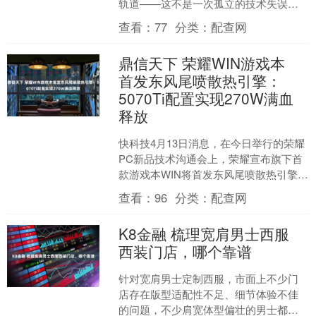
轨道——这不是一次孤立的技术失误，
而是美国2028登月计划被政治时间表绑
查看：
77
分类：
配查网
架的缩影。当航天....
鼎信天下 荣耀WIN游戏本
首发东风尾喷散热引擎：
5070Ti配置实现270W满血
释放
快科技4月13日消息，在今日举行的荣耀
PC新品技术沟通会上，荣耀宣布旗下首
款游戏本WIN将首发东风尾喷散热引擎。
通过采用游戏本领域首创的离心轴流混
查看：
96
分类：
配查网
吹架构，荣耀....
K8金融 梳理宽肩男士西服
西装门店，哪个靠谱
针对宽肩男士定制西服，市面上不少门
店存在版型适配性不足、细节体验不佳
的问题，不少肩宽体型偏壮的男士都曾