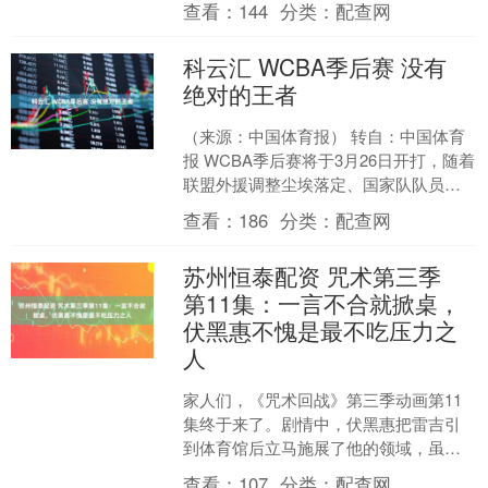
查看：
144
分类：
配查网
与奶白花瓣层层....
科云汇 WCBA季后赛 没有
绝对的王者
（来源：中国体育报） 转自：中国体育
报 WCBA季后赛将于3月26日开打，随着
联盟外援调整尘埃落定、国家队队员各
自回归，队伍面临重新洗牌，季后赛竞
查看：
186
分类：
配查网
争格局将重塑。....
苏州恒泰配资 咒术第三季
第11集：一言不合就掀桌，
伏黑惠不愧是最不吃压力之
人
家人们，《咒术回战》第三季动画第11
集终于来了。剧情中，伏黑惠把雷吉引
到体育馆后立马施展了他的领域，虽然
伏黑惠的领域还没彻底完成，但体育馆
查看：
107
分类：
配查网