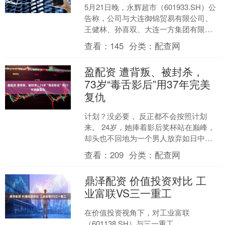
5月21日晚，永辉超市（601933.SH）公
告称，公司与大连御锦贸易有限公司、
王健林、孙喜双、大连一方集团有限公
司的仲裁裁决一案，上海国际经济贸易
查看：
145
分类：
配查网
仲裁委员会作....
盈配资 遭背叛、被封杀，
73岁“毒舌影后”用37年完美
复仇
计划？没必要， 反正都不会按照计划
来。 24岁，她捧着影后奖杯站在巅峰，
却头也不回地为一个男人放弃如日中天
的事业； 38岁，她拖着两个儿子和一纸
查看：
209
分类：
配查网
离婚书回到国，被....
鼎泽配资 价值投资对比 工
业富联VS三一重工
在价值投资视角下，对工业富联
（601138.SH）与三一重工