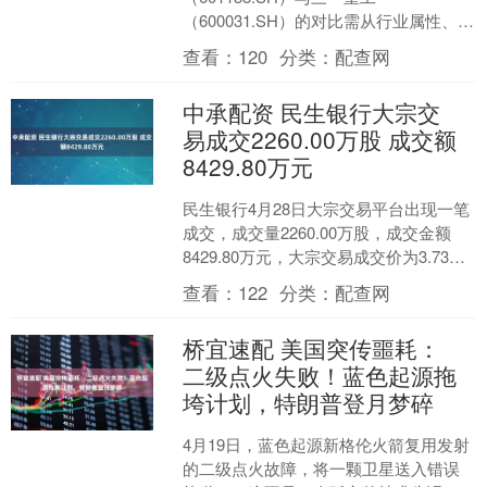
（600031.SH）的对比需从行业属性、财
务表现、核心竞争力、估值与风险等维
查看：
120
分类：
配查网
度展开，结合两者所处赛....
中承配资 民生银行大宗交
易成交2260.00万股 成交额
8429.80万元
民生银行4月28日大宗交易平台出现一笔
成交，成交量2260.00万股，成交金额
8429.80万元，大宗交易成交价为3.73
元。该笔交易的买方营业部为申万宏源
查看：
122
分类：
配查网
证券....
桥宜速配 美国突传噩耗：
二级点火失败！蓝色起源拖
垮计划，特朗普登月梦碎
4月19日，蓝色起源新格伦火箭复用发射
的二级点火故障，将一颗卫星送入错误