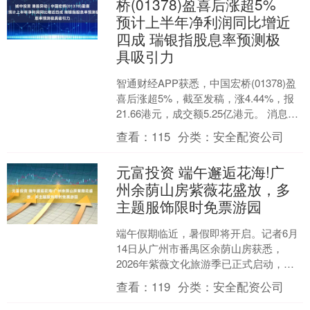
桥(01378)盈喜后涨超5%
预计上半年净利润同比增近
四成 瑞银指股息率预测极
具吸引力
智通财经APP获悉，中国宏桥(01378)盈
喜后涨超5%，截至发稿，涨4.44%，报
21.66港元，成交额5.25亿港元。 消息面
上，中国宏桥发布公告称，预计2....
查看：
115
分类：
安全配资公司
元富投资 端午邂逅花海!广
州余荫山房紫薇花盛放，多
主题服饰限时免票游园
端午假期临近，暑假即将开启。记者6月
14日从广州市番禺区余荫山房获悉，
2026年紫薇文化旅游季已正式启动，即
日起至8月31日，市民和游客可入园观赏
查看：
119
分类：
安全配资公司
盛夏紫薇花海，....