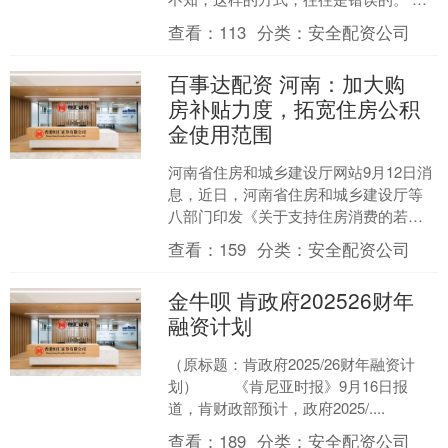
就好比对于有些人而言，他们外表给人
查看：
113
分类：
安全配资公司
的感觉，往往都是相当的....
百事达配资 河南：加大购
房补贴力度，拓宽住房公积
金使用范围
河南省住房和城乡建设厅网站9月12日消
息，近日，河南省住房和城乡建设厅等
八部门印发《关于支持住房消费的若干
措施》，通过政府补贴、企业让利、金
查看：
159
分类：
安全配资公司
融支持等多种方式降低....
金牛呗 肯政府202526财年
融资计划
（原标题：肯政府2025/26财年融资计
划） 《肯尼亚时报》9月16日报
道，肯财政部预计，政府2025/....
查看：
189
分类：
安全配资公司