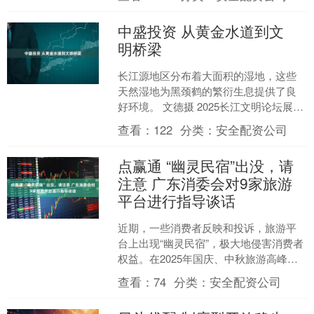
中盛投资 从黄金水道到文
明桥梁
长江源地区分布着大面积的湿地，这些
天然湿地为黑颈鹤的繁衍生息提供了良
好环境。 文德摄 2025长江文明论坛展示
的“跟着非遗游长江”非遗旅游地图（局
查看：
122
分类：
安全配资公司
部）。 重庆市....
点赢通 “幽灵民宿”出没，请
注意 广东消委会对9家旅游
平台进行指导谈话
近期，一些消费者反映和投诉，旅游平
台上出现“幽灵民宿”，极大地侵害消费者
权益。在2025年国庆、中秋旅游高峰期
即将到来之际，广东省消委会联合汕
查看：
74
分类：
安全配资公司
尾、清远等部分地市....