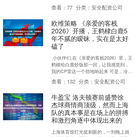
呼。 尽管在ZA/UM分崩离析之后，在
查看：
77
分类：
安全配资公司
《极乐迪斯科》的遗....
欧维策略 《亲爱的客栈
2026》开播，王鹤棣白鹿5
年不腻的暧昧，实在是太好
磕了
小伙伴们,在《亲爱的客栈2026》里，王
鹤棣给白鹿炒饭那一回，让我感觉到，
我的CP雷达一个劲地响起来 可是，冷静
下来好好想想，这真的只是嗑糖这么简
查看：
132
分类：
安全配资公司
单吗 和近期....
牛盈宝 洛夫顿赛前盛赞徐
杰球商情商顶级，然而上海
队的真本事是在场上的拼搏
和激烈角逐中体现出来的
上海体育馆灯光挺刺眼的，一到晚上就