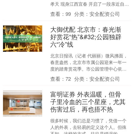
孝天 现身江西宜春 开启了一段亲近自然
的惬意之旅 并在其抖音账号上发布了 一
查看：
99
分类：
安全配资公司
段在....
大御优配 北京市：春光渐
好赏花“热”&#32;公园独辟
六“冷”线
北京日报讯（记者 代丽丽）微风拂面，
春意盎然，北京市市属公园迎来一年一
度的踏青赏花季。市公园管理中心依托
深厚的古都园林文化底蕴，精心打造百
查看：
72
分类：
安全配资公司
余场春日游园花事，开启....
富明证券 外表温暖，但骨
子里冷血的三个星座，尤其
伤害过后，再也捂不热
很多时候，我们总是习惯了，凭借一个
人的外表，去轻易的定义这个人。但殊
不知，这样的方式，往往是错误的。 这