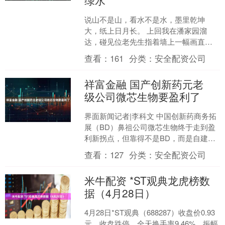
绿水
说山不是山，看水不是水，墨里乾坤
大，纸上日月长。 上回我在潘家园溜
达，碰见位老先生指着墙上一幅画直
乐：“您瞧这山画的，跟窝头似的！”我凑
查看：
161
分类：
安全配资公司
近一瞅——哟，这不是潘文....
祥富金融 国产创新药元老
级公司微芯生物要盈利了
界面新闻记者|李科文 中国创新药商务拓
展（BD）鼻祖公司微芯生物终于走到盈
利新拐点，但靠得不是BD，而是自建商
业化团队。 7月17日晚间，微芯生物披露
查看：
127
分类：
安全配资公司
2025年....
米牛配资 *ST观典龙虎榜数
据（4月28日）
4月28日*ST观典（688287）收盘价0.93
元，收盘跌停，全天换手率9.46%，振幅