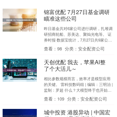
锦富优配 7月27日基金调研
瞄准这些公司
昨日基金共对6家公司进行调研，扎堆调
研招商轮船、苏美达、聚灿光电等。 证
券时报·数据宝统计，7月27日共9家公司
被机构调研，按调研机构类型看，基金
查看：
98
分类：
安全配资公司
参与6家公司的....
天创优配 我去，苹果AI整
了个大活儿～
相比参数规模而言，效率才是模型应用
的关键。 雷科技数码组 | 编辑：三明治 |
监制：罗超 什么？大模型终于也开始打
减肥针了？ 这可不是我瞎说，据CNBC
查看：
109
分类：
安全配资公司
报道，....
城中投资 港股异动 | 中国宏