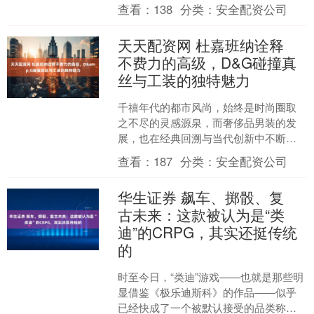
CEO 李斌谈及自研智驾芯片业务时表
查看：
138
分类：
安全配资公司
示，如果....
天天配资网 杜嘉班纳诠释
不费力的高级，D&G碰撞真
丝与工装的独特魅力
千禧年代的都市风尚，始终是时尚圈取
之不尽的灵感源泉，而奢侈品男装的发
展，也在经典回溯与当代创新中不断前
行。作为全球知名的奢侈品男装品牌，
查看：
187
分类：
安全配资公司
杜嘉班纳以千禧年之初都市....
华生证券 飙车、掷骰、复
古未来：这款被认为是“类
迪”的CRPG，其实还挺传统
的
时至今日，“类迪”游戏——也就是那些明
显借鉴《极乐迪斯科》的作品——似乎
已经快成了一个被默认接受的品类称