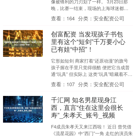
像被锋利的刀刃划了一样。 3月23日那
晚，比赛一结束，现场的上海球迷都站
起来了，挥舞着大旗，喊着“十连胜”的口
查看：
164
分类：
安全配资公司
号，场面特别热烈....
创富配资 当发现孩子书包
里有这个“短剑”千万要小心️
已有娃“中招”！
它形如短剑 商家打着“还原动漫”的旗号
孩子握在手里只觉得很酷 便把它当成普
通“玩具” 但实际上 这类“玩具”暗藏着不小
安全隐患 稍不留神 就可能牢牢“长”在
查看：
107
分类：
安全配资公司
孩....
千汇网 知名男星现身江
西，直言“住在这里会很长
寿”_朱孝天_账号_视频
F4成员朱孝天又来江西啦！ 近日 曾凭借
《流星花园》中“西门”一角 走红的演员朱