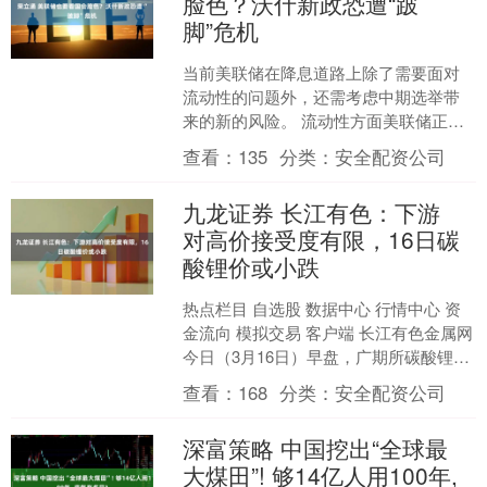
脸色？沃什新政恐遭“跛
脚”危机
当前美联储在降息道路上除了需要面对
流动性的问题外，还需考虑中期选举带
来的新的风险。 流动性方面美联储正陷
入精准调控的复杂困境：一方面需维持
查看：
135
分类：
安全配资公司
充裕准备金规模，避免因....
九龙证券 长江有色：下游
对高价接受度有限，16日碳
酸锂价或小跌
热点栏目 自选股 数据中心 行情中心 资
金流向 模拟交易 客户端 长江有色金属网
今日（3月16日）早盘，广期所碳酸锂主
力合约LC2605低开震荡。开盘报152....
查看：
168
分类：
安全配资公司
深富策略 中国挖出“全球最
大煤田”! 够14亿人用100年,