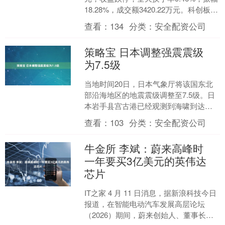
18.28%，成交额3420.22万元。科创板交
易公开信息显示，当日该....
查看：
134
分类：
安全配资公司
策略宝 日本调整强震震级
为7.5级
当地时间20日，日本气象厅将该国东北
部沿海地区的地震震级调整至7.5级。日
本岩手县宫古港已经观测到海啸到达，
浪高为40厘米左右。（总台记者 柏春洋
查看：
103
分类：
安全配资公司
林博翰）....
牛金所 李斌：蔚来高峰时
一年要买3亿美元的英伟达
芯片
IT之家 4 月 11 日消息，据新浪科技今日
报道，在智能电动汽车发展高层论坛
（2026）期间，蔚来创始人、董事长、