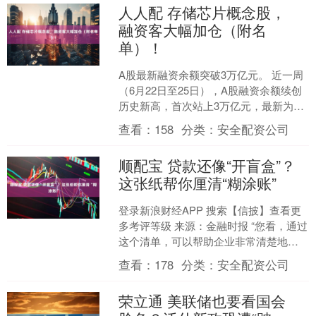
人人配 存储芯片概念股，
融资客大幅加仓（附名
单）！
A股最新融资余额突破3万亿元。 近一周
（6月22日至25日），A股融资余额续创
历史新高，首次站上3万亿元，最新为
30101.97亿元（截至6月25日）。A股融
查看：
158
分类：
安全配资公司
资....
顺配宝 贷款还像“开盲盒”？
这张纸帮你厘清“糊涂账”
登录新浪财经APP 搜索【信披】查看更
多考评等级 来源：金融时报 “您看，通过
这个清单，可以帮助企业非常清楚地了
解融资成本构成。除了银行收取的利息
查看：
178
分类：
安全配资公司
成本，另一部分....
荣立通 美联储也要看国会