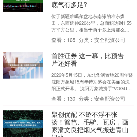
底气有多足?
位于新疆准噶尔盆地东南缘的准东煤
田，东西延伸220公里，总面积达到1.55
万平方公里，相当于两个多上海那么
大，预测煤炭资源储量高达3900亿吨，
查看：
165
分类：
安全配资公司
被认为是全球已发....
首胜证券 这一幕，比预告
片还好看
2026年5月15日，东北华润置地20周年暨
沈阳万象城15周年特别盛会在美丽的沈
阳正式开幕。 沈阳万象城携手“VOGUE
Celebrates”以“致此刻至隽永....
查看：
130
分类：
安全配资公司
聚创优配 不矫不浮不张
扬！篱笆、毛驴、瓦房，画
家潘文良把烟火气搬进青山