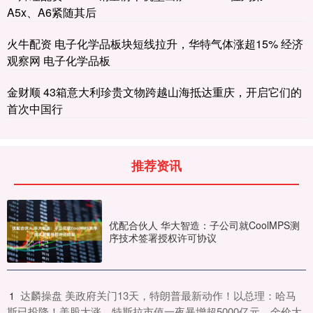
A5x、A6紧随其后
火牛配资 电子化学品板块短线拉升，华特气体涨超15% 经济
观察网 电子化学品板
金财顺 43箱意大利珍贵文物跨越山海抵达重庆，开启它们的
首次中国行
推荐资讯
优配合伙人 华大智造：子公司就CoolMPS测
序技术签署授权许可协议
​达麟操盘 美政府关门13天，特朗普最新动作！以总理：哈马
1
斯已投降！美股大涨，特斯拉市值一夜暴增超5000亿元，金价大