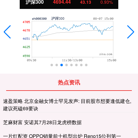
沪深300
4694.44
43.13
0.93%
热点资讯
速盈策略 北京金融女博士罕见发声: 目前股市想要逢低建仓,
建议死磕69要诀
芝麻财富 安诺其7月28日龙虎榜数据
一片红配资 OPPO销量前十机型出炉 Reno15位列第一