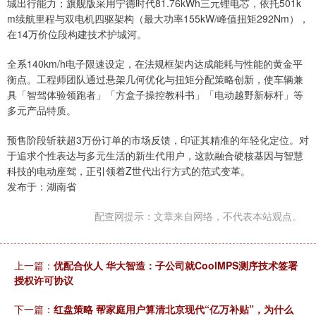
城出行能力；旗舰版采用宁德时代81.76kWh三元锂电芯，依托501k
m续航里程与双电机四驱架构（最大功率155kW/峰值扭矩292Nm），
在14万价位段构建技术护城河。
全系140km/h电子限速设定，在法规框架内达成能耗与性能的黄金平
衡点。工程师团队通过悬架几何优化与扭矩分配策略创新，使车辆兼
具「智驾体验领跑者」「方盒子操控教科书」「电动越野新标杆」等
多元产品特质。
预售阶段斩获超3万份订单的市场反馈，印证其精准的年轻化定位。对
于追求个性表达与多元生活的新生代用户，这款融合硬核基因与智慧
科技的电动座驾，正引领着Z世代出行方式的范式变革。
发布于：湖南省
配查网提示：文章来自网络，不代表本站观点。
上一篇：
优配合伙人 华大智造：子公司就CoolMPS测序技术签署
授权许可协议
下一篇：
红盘策略 帮家庭用户算清北京现代“亿万补贴”，为什么