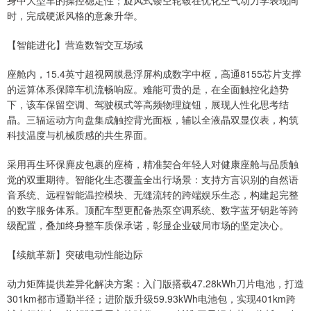
身中大型车的操控稳定性；旋风式镂空轮毂在优化空气动力学表现同
时，完成硬派风格的意象升华。
【智能进化】营造数智交互场域
座舱内，15.4英寸超视网膜悬浮屏构成数字中枢，高通8155芯片支撑
的运算体系保障车机流畅响应。难能可贵的是，在全面触控化趋势
下，该车保留空调、驾驶模式等高频物理旋钮，展现人性化思考结
晶。三辐运动方向盘集成触控背光面板，辅以全液晶双显仪表，构筑
科技温度与机械质感的共生界面。
采用再生环保麂皮包裹的座椅，精准契合年轻人对健康座舱与品质触
觉的双重期待。智能化生态覆盖全出行场景：支持方言识别的自然语
音系统、远程智能温控模块、无缝流转的跨端娱乐生态，构建起完整
的数字服务体系。顶配车型更配备热泵空调系统、数字蓝牙钥匙等跨
级配置，叠加终身整车质保承诺，彰显企业破局市场的坚定决心。
【续航革新】突破电动性能边际
动力矩阵提供差异化解决方案：入门版搭载47.28kWh刀片电池，打造
301km都市通勤半径；进阶版升级59.93kWh电池包，实现401km跨