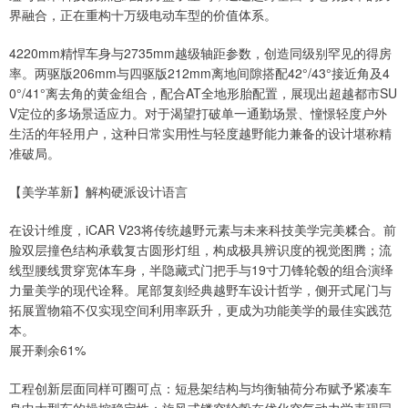
界融合，正在重构十万级电动车型的价值体系。
4220mm精悍车身与2735mm越级轴距参数，创造同级别罕见的得房
率。两驱版206mm与四驱版212mm离地间隙搭配42°/43°接近角及4
0°/41°离去角的黄金组合，配合AT全地形胎配置，展现出超越都市SU
V定位的多场景适应力。对于渴望打破单一通勤场景、憧憬轻度户外
生活的年轻用户，这种日常实用性与轻度越野能力兼备的设计堪称精
准破局。
【美学革新】解构硬派设计语言
在设计维度，iCAR V23将传统越野元素与未来科技美学完美糅合。前
脸双层撞色结构承载复古圆形灯组，构成极具辨识度的视觉图腾；流
线型腰线贯穿宽体车身，半隐藏式门把手与19寸刀锋轮毂的组合演绎
力量美学的现代诠释。尾部复刻经典越野车设计哲学，侧开式尾门与
拓展置物箱不仅实现空间利用率跃升，更成为功能美学的最佳实践范
本。
展开剩余61%
工程创新层面同样可圈可点：短悬架结构与均衡轴荷分布赋予紧凑车