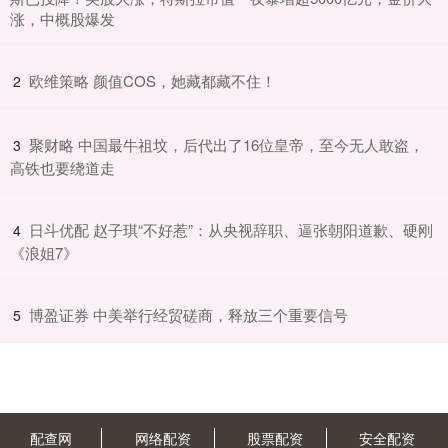
涨，中概股爆发
​欧维策略 颜值COS，她藏都藏不住！
2
​聚财略 中国最牛祖坟，后代出了16位皇帝，至今无人敢盗，
3
高铁也要绕道走
​日斗优配 赵子琪“不好惹”：从央视辞职、逼张朝阳道歉、硬刚
4
《浪姐7》
​博盈证券 中美举行经贸磋商，释放三个重要信号
5
配查网
网络配资
股票配资
安全配资