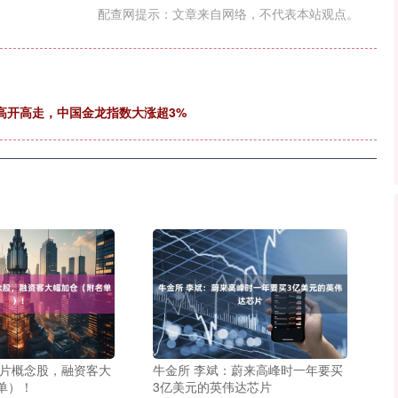
配查网提示：文章来自网络，不代表本站观点。
股高开高走，中国金龙指数大涨超3%
芯片概念股，融资客大
牛金所 李斌：蔚来高峰时一年要买
单）！
3亿美元的英伟达芯片