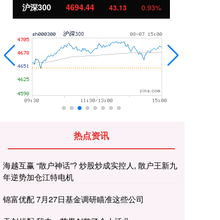
北证50
1134.24
创
11.37
1.01%
热点资讯
海越互赢 “散户神话”? 炒股炒成实控人, 散户王新九
年逆势加仓江特电机
锦富优配 7月27日基金调研瞄准这些公司