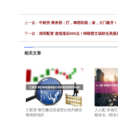
上一篇：
中财所 商务部：打，奉陪到底；谈，大门敞开！
下一篇：
深圳配资 道指涨近600点！特朗普立场软化美
相关文章
汇配资 黎巴嫩总统谴责以色列袭击
人人配 存储
黎南部地区
幅加仓（附名