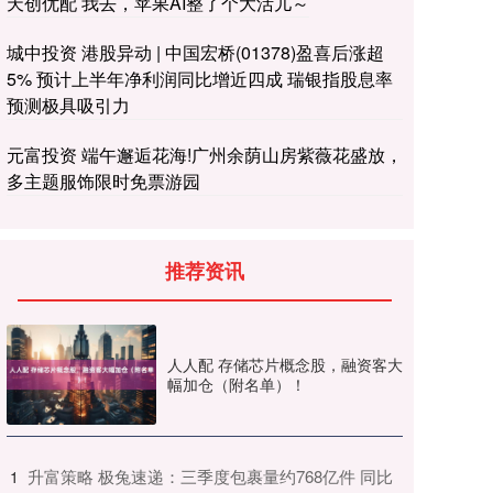
天创优配 我去，苹果AI整了个大活儿～
城中投资 港股异动 | 中国宏桥(01378)盈喜后涨超
5% 预计上半年净利润同比增近四成 瑞银指股息率
预测极具吸引力
元富投资 端午邂逅花海!广州余荫山房紫薇花盛放，
多主题服饰限时免票游园
推荐资讯
人人配 存储芯片概念股，融资客大
幅加仓（附名单）！
​升富策略 极兔速递：三季度包裹量约768亿件 同比
1