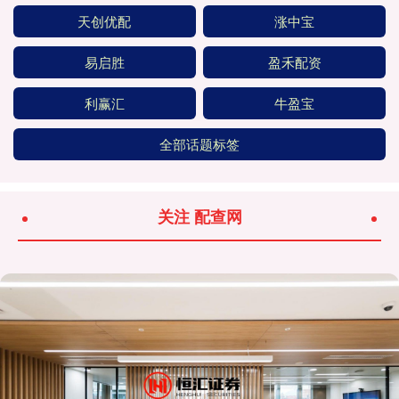
天创优配
涨中宝
易启胜
盈禾配资
利赢汇
牛盈宝
全部话题标签
关注 配查网