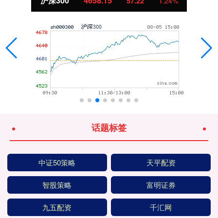
沪深300
4658.15
57.22
1.24%
话题标签
中证50策略
天平配资
智股策略
富明证券
九五配资
千汇网