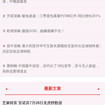
涨，中概股爆发
​升富策略 极兔速递：三季度包裹量约768亿件 同比增长231%
2
​欧维策略 颜值COS，她藏都藏不住！
3
​投牛策略 澳大利亚对华可互换夹紧螺栓支架作出反倾销终裁：
4
决定征收反倾销税
​聚财略 中国最牛祖坟，后代出了16位皇帝，至今无人敢盗，
5
高铁也要绕道走
最新文章
芝麻财富 安诺其7月28日龙虎榜数据