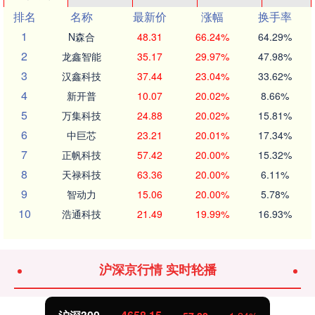
排名
名称
最新价
涨幅
换手率
1
N森合
48.31
66.24%
64.29%
2
龙鑫智能
35.17
29.97%
47.98%
3
汉鑫科技
37.44
23.04%
33.62%
4
新开普
10.07
20.02%
8.66%
5
万集科技
24.88
20.02%
15.81%
6
中巨芯
23.21
20.01%
17.34%
7
正帆科技
57.42
20.00%
15.32%
8
天禄科技
63.36
20.00%
6.11%
9
智动力
15.06
20.00%
5.78%
10
浩通科技
21.49
19.99%
16.93%
沪深京行情 实时轮播