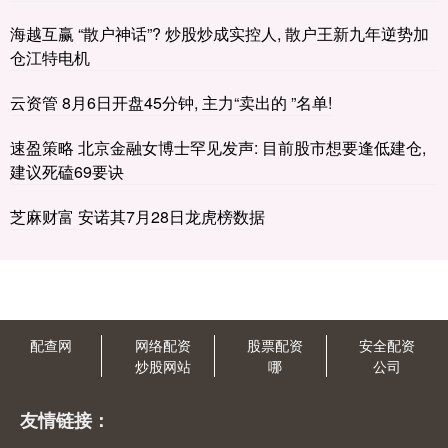
海越互赢 “散户神话”? 炒股炒成实控人, 散户王新九年逆势加
仓江特电机
云资管 8月6日开盘45分钟, 主力“卖出的 ”名单!
速盈策略 北京金融女博士罕见发声: 目前股市想要逢低建仓,
建议死磕69要诀
芝麻财富 安诺其7月28日龙虎榜数据
配查网
网络配资
股票配资
安全配资
炒股网站
哪
公司
友情链接：