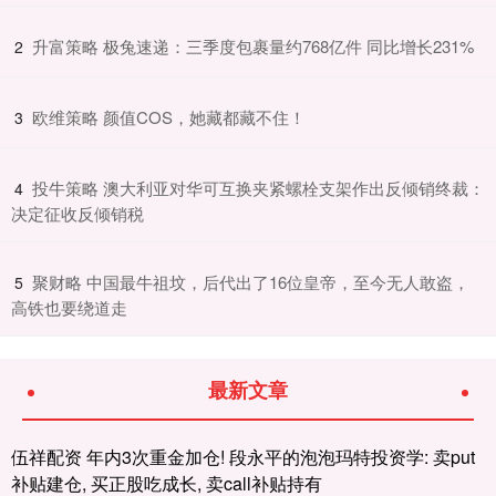
​升富策略 极兔速递：三季度包裹量约768亿件 同比增长231%
2
​欧维策略 颜值COS，她藏都藏不住！
3
​投牛策略 澳大利亚对华可互换夹紧螺栓支架作出反倾销终裁：
4
决定征收反倾销税
​聚财略 中国最牛祖坟，后代出了16位皇帝，至今无人敢盗，
5
高铁也要绕道走
最新文章
伍祥配资 年内3次重金加仓! 段永平的泡泡玛特投资学: 卖put
补贴建仓, 买正股吃成长, 卖call补贴持有